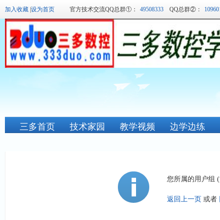
加入收藏
|
设为首页
官方技术交流QQ总群①：
49508333
QQ总群②：
10960
三多首页
技术家园
教学视频
边学边练
您所属的用户组 
返回上一页
或者