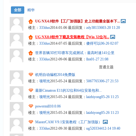
全部
精华
UG NX4.0软件【工厂加强版】史上功能最全版本下...
楼主：
333duo
2014-01-06
最后回复：
zdy381336
03-20 11:20
UG NX8.0软件下载及安装教程【Win 32位与...
楼主：
333duo
2014-07-05
最后回复：
傻得可以
06-26 02:07
世界首辆3D打印赛车完成测试：最高时速141公里
楼主：
333duo
2012-09-06
最后回复：
llm
01-27 21:08
普通主题
机明自动编程2014免费版
楼主：
项明光
2015-05-24
最后回复：
50677653
06-27 21:53
最新Cimatron E11的32位和64位安装包和...
楼主：
项明光
2015-05-24
最后回复：
laizhiyong
05-26 11:25
powermill10.0.06
楼主：
项明光
2015-05-24
最后回复：
laizhiyong
05-26 11:23
MasterCAM V9.1安装教程（工厂加强版）
楼主：
333duo
2012-09-30
最后回复：
ug5203344
12-14 19:40