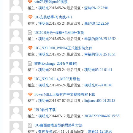
win764安装pm10视频
楼主：
项明光
2015-05-24
最后回复：
森屿
09-12 23:01
UG安装助手-可离线v4.1
楼主：
项明光
2015-05-24
最后回复：
森屿
09-12 22:59
UG10.0角色+模板+后处理+案例
楼主：
项明光
2015-05-24
最后回复：
幸福的蕏
06-25 18:52
UG_NX10.00_WIN64正式版安装文件
楼主：
项明光
2015-05-24
最后回复：
幸福的蕏
06-25 18:51
转图Exchange_2014(含破解)
楼主：
项明光
2015-05-24
最后回复：
项明光
05-24 01:41
UG_NX10.0.1.4_MP02升级包
楼主：
项明光
2015-05-24
最后回复：
项明光
05-24 01:40
PowerMILL正版有声中文视频教程下载
楼主：
项明光
2014-07-07
最后回复：
liujianwei
05-01 23:13
U9.0软件下载
楼主：
项明光
2014-07-12
最后回复：
3031822989
04-07 15:55
UG曲面建模造型的思路和方法
楼主：
数控多多
2014-11-01
最后回复：
陈春
11-12 19:30