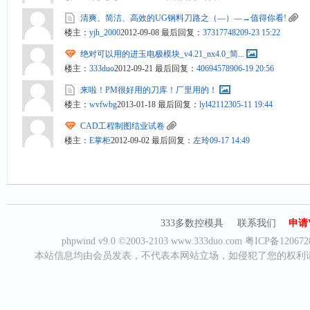
清爽、简洁、高效的UG钢料刀路之（—）—→值得你看!
楼主：
yjh_2000
2012-09-08
最后回复：
373177482
09-23 15:22
绝对可以用的进玉电极模块_v4.21_nx4.0_简...
楼主：
333duo
2012-09-21
最后回复：
406945789
06-19 20:56
来啦！PM很好用的刀库！厂里用的！
楼主：
wvfwbg
2013-01-18
最后回复：
lyl421123
05-11 19:44
CAD工程制图结业试卷
楼主：
E掌柜
2012-09-02
最后回复：
左玲
09-17 14:49
333多数控模具
联系我们
申请
phpwind v9.0
©2003-2103
www.333duo.com
粤ICP备120672
本站信息均由会员发表，不代表本网站立场，如侵犯了您的权