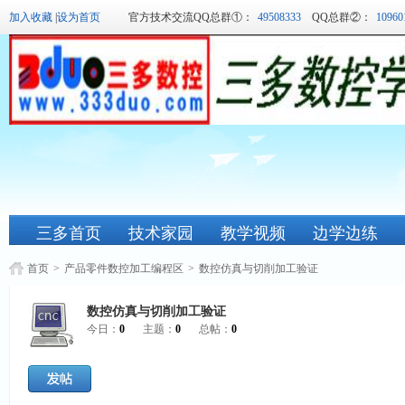
加入收藏
|
设为首页
官方技术交流QQ总群①：
49508333
QQ总群②：
10960
三多首页
技术家园
教学视频
边学边练
首页
>
产品零件数控加工编程区
>
数控仿真与切削加工验证
数控仿真与切削加工验证
今日：
0
主题：
0
总帖：
0