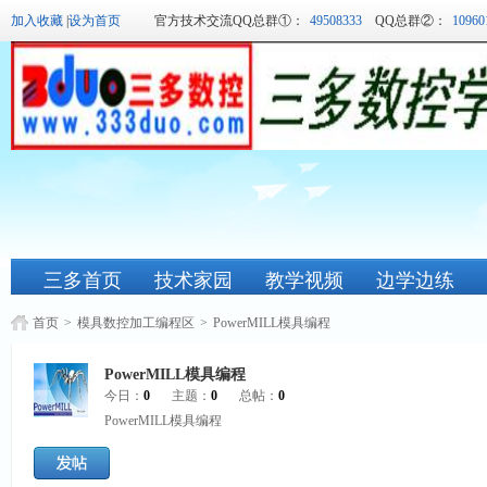
加入收藏
|
设为首页
官方技术交流QQ总群①：
49508333
QQ总群②：
10960
三多首页
技术家园
教学视频
边学边练
首页
>
模具数控加工编程区
>
PowerMILL模具编程
PowerMILL模具编程
今日：
0
主题：
0
总帖：
0
PowerMILL模具编程