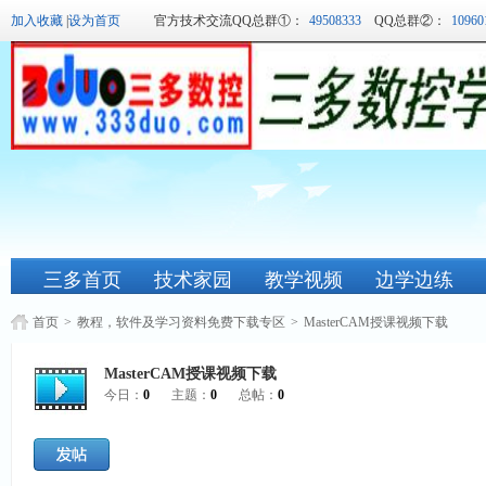
加入收藏
|
设为首页
官方技术交流QQ总群①：
49508333
QQ总群②：
10960
三多首页
技术家园
教学视频
边学边练
首页
>
教程，软件及学习资料免费下载专区
>
MasterCAM授课视频下载
MasterCAM授课视频下载
今日：
0
主题：
0
总帖：
0