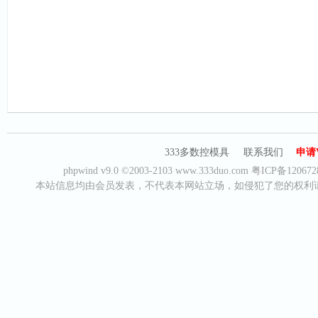
333多数控模具
联系我们
申请
phpwind v9.0
©2003-2103
www.333duo.com
粤ICP备120672
本站信息均由会员发表，不代表本网站立场，如侵犯了您的权