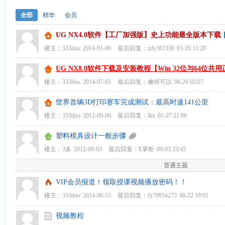
全部
精华
会员
UG NX4.0软件【工厂加强版】史上功能最全版本下载
楼主：
333duo
2014-01-06
最后回复：
zdy381336
03-20 11:20
UG NX8.0软件下载及安装教程【Win 32位与64位共
楼主：
333duo
2014-07-05
最后回复：
傻得可以
06-26 02:07
世界首辆3D打印赛车完成测试：最高时速141公里
楼主：
333duo
2012-09-06
最后回复：
llm
01-27 21:08
塑料模具设计一般步骤
楼主：
3多
2012-09-03
最后回复：
E掌柜
09-03 23:45
普通主题
VIP会员报道！领取授课视频播放密码！！
楼主：
333duo
2014-06-15
最后回复：
fy79954273
08-22 19:01
视频教程