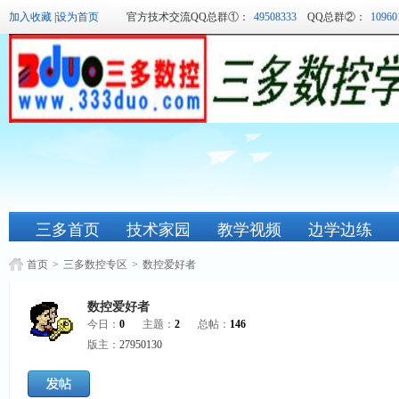
加入收藏
|
设为首页
官方技术交流QQ总群①：
49508333
QQ总群②：
10960
三多首页
技术家园
教学视频
边学边练
首页
>
三多数控专区
>
数控爱好者
数控爱好者
今日：
0
主题：
2
总帖：
146
版主：
27950130