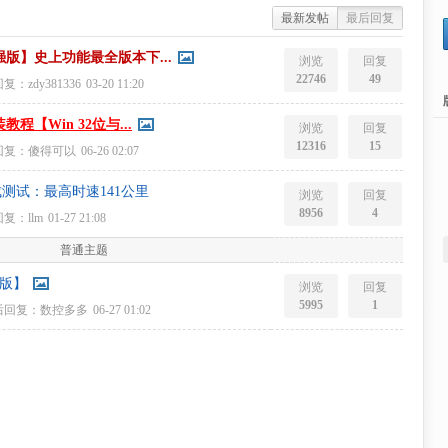
最新发帖
最后回复
加强版】史上功能最全版本下...
浏览
回复
22746
49
回复：
zdy381336
03-20 11:20
教程【Win 32位与...
浏览
回复
12316
15
回复：
傻得可以
06-26 02:07
测试：最高时速141公里
浏览
回复
8956
4
回复：
llm
01-27 21:08
普通主题
版】
浏览
回复
5995
1
后回复：
数控多多
06-27 01:02