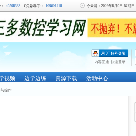
①：
49508333
QQ总群②：
109601418
今天是：2026年8月9日 星期日
QQ帐号登录
内容互通 快速登录
学视频
边学边练
资源下载
活动中心
床与操作