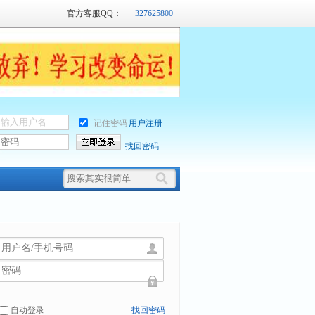
官方客服QQ：
327625800
记住密码
用户注册
找回密码
用
户
密
名
码
自动登录
找回密码