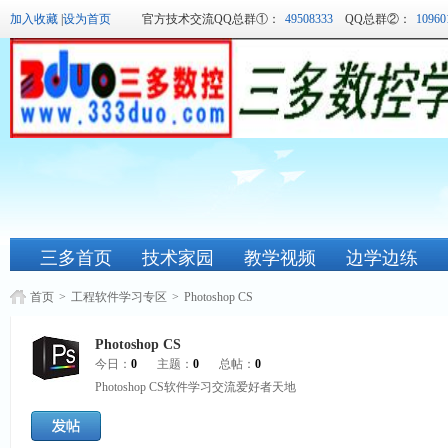
加入收藏
|
设为首页
官方技术交流QQ总群①：
49508333
QQ总群②：
10960
三多首页
技术家园
教学视频
边学边练
首页
>
工程软件学习专区
>
Photoshop CS
Photoshop CS
今日：
0
主题：
0
总帖：
0
Photoshop CS软件学习交流爱好者天地